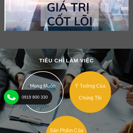
TIÊU CHÍ LÀM VIỆC
Mong Muốn
Ý Tưởng Của
0919 800 330
Của Bạn
Chúng Tôi
Sản Phẩm Của