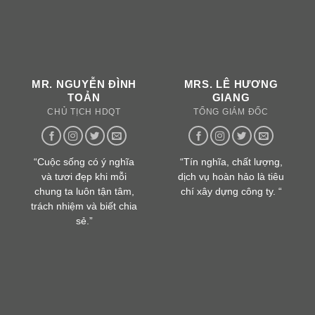
NH
MR. NGUYỄN ĐÌNH
MRS. LÊ HƯƠNG
TOẢN
GIANG
CHỦ TỊCH HDQT
TỔNG GIÁM ĐỐC
ĩa
“Cuộc sống có ý nghĩa
“Tín nghĩa, chất lượng,
i
và tươi đẹp khi mỗi
dịch vụ hoàn hảo là tiêu
m,
chung ta luôn tận tâm,
chí xây dựng công ty. “
hia
trách nhiệm và biết chia
sẻ.”